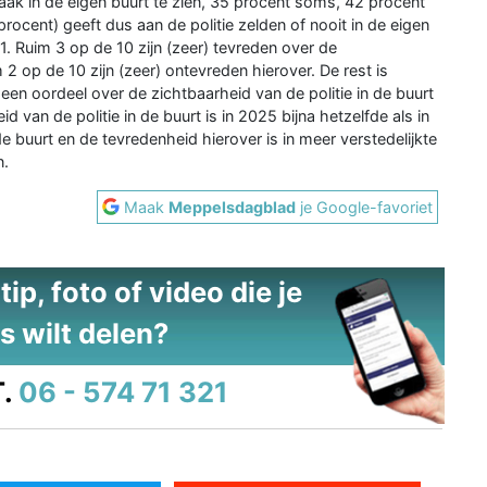
aak in de eigen buurt te zien, 35 procent soms, 42 procent
rocent) geeft dus aan de politie zelden of nooit in de eigen
21. Ruim 3 op de 10 zijn (zeer) tevreden over de
m 2 op de 10 zijn (zeer) ontevreden hierover. De rest is
en oordeel over de zichtbaarheid van de politie in de buurt
 van de politie in de buurt is in 2025 bijna hetzelfde als in
e buurt en de tevredenheid hierover is in meer verstedelijkte
n.
Maak
Meppelsdagblad
je Google-favoriet
ip, foto of video die je
s wilt delen?
.
06 - 574 71 321