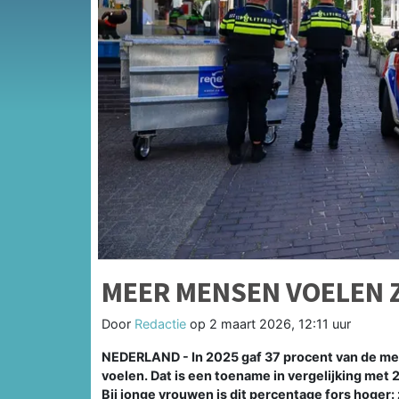
MEER MENSEN VOELEN Z
Door
Redactie
op
2 maart 2026, 12:11 uur
NEDERLAND - In 2025 gaf 37 procent van de men
voelen. Dat is een toename in vergelijking met
Bij jonge vrouwen is dit percentage fors hoger: 