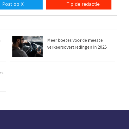
Post op X
Tip de redactie
n
Meer boetes voor de meeste
verkeersovertredingen in 2025
ps