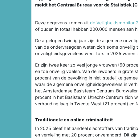
meldt het Centraal Bureau voor de Statistiek (C
Deze gegevens komen uit
de Veiligheidsmonitor
of ouder. In totaal hebben 200.000 mensen aan
De afgelopen twintig jaar zijn de algemene onveil
van de ondervraagden weten zich soms onveilig 
onveiligheidsgevoelens weer toe. In 2025 waren d
Er zijn twee keer zo veel jonge vrouwen (60 procen
en toe onveilig voelen. Van de inwoners in grot
procent van de bevolking in niet-stedelijke gemee
waar de algemene onveiligheidsgevoelens in verh
het Amsterdamse Basisteam Centrum-Burgwallen,
procent in het Basisteam Utrecht-Centrum zich wel
verhouding laag in Twente-West (21 procent) en 
Traditionele en online criminaliteit
In 2025 bleef het aandeel slachtoffers van traditio
en vernieling met 20 procent onveranderd. Dit zi