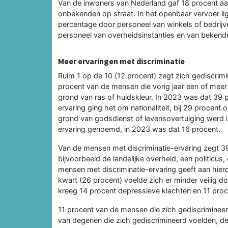
Van de inwoners van Nederland gaf 18 procent a
onbekenden op straat. In het openbaar vervoer lig
percentage door personeel van winkels of bedrijv
personeel van overheidsinstanties en van bekenden
Meer ervaringen met discriminatie
Ruim 1 op de 10 (12 procent) zegt zich gediscrimi
procent van de mensen die vorig jaar een of meer
grond van ras of huidskleur. In 2023 was dat 39 
ervaring ging het om nationaliteit, bij 29 procent 
grond van godsdienst of levensovertuiging werd 
ervaring genoemd, in 2023 was dat 16 procent.
Van de mensen met discriminatie-ervaring zegt 39
bijvoorbeeld de landelijke overheid, een politicus
mensen met discriminatie-ervaring geeft aan hie
kwart (26 procent) voelde zich er minder veilig do
kreeg 14 procent depressieve klachten en 11 pro
11 procent van de mensen die zich gediscrimineerd
van degenen die zich gediscrimineerd voelden, dee