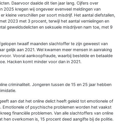
cten. Daarvoor daalde dit tien jaar lang. Cijfers over
 In 2025 kregen wij ongeveer evenveel meldingen van
 er kleine verschillen per soort misdrijf. Het aantal diefstallen,
 met 2023 met 3 procent, terwijl het aantal vernielingen en
tal geweldsdelicten en seksuele misdrijven nam toe, met 9
afgelopen twaalf maanden slachtoffer te zijn geweest van
, maar gelijk aan 2021. Wel kwamen meer mensen in aanraking
aarvoor. Vooral aankoopfraude, waarbij bestelde en betaalde
toe. Hacken komt minder voor dan in 2021.
line criminaliteit. Jongeren tussen de 15 en 25 jaar hebben
imidatie.
 geeft aan dat het online delict heeft geleid tot emotionele of
n. Emotionele of psychische problemen worden het vaakst
kreeg financiële problemen. Van alle slachtoffers van online
at hen overkomen is, 15 procent deed aangifte bij de politie.