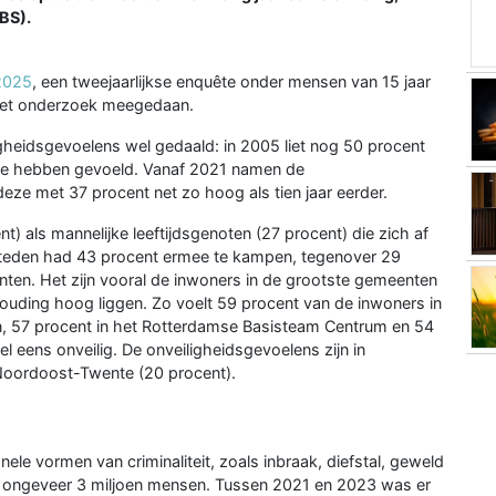
BS).
 2025
, een tweejaarlijkse enquête onder mensen van 15 jaar
 het onderzoek meegedaan.
igheidsgevoelens wel gedaald: in 2005 liet nog 50 procent
te hebben gevoeld. Vanaf 2021 namen de
eze met 37 procent net zo hoog als tien jaar eerder.
t) als mannelijke leeftijdsgenoten (27 procent) die zich af
e steden had 43 procent ermee te kampen, tegenover 29
nten. Het zijn vooral de inwoners in de grootste gemeenten
ouding hoog liggen. Zo voelt 59 procent van de inwoners in
 57 procent in het Rotterdamse Basisteam Centrum en 54
 eens onveilig. De onveiligheidsgevoelens zijn in
Noordoost-Twente (20 procent).
nele vormen van criminaliteit, zoals inbraak, diefstal, geweld
jn ongeveer 3 miljoen mensen. Tussen 2021 en 2023 was er