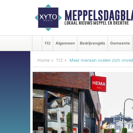
MEPPELSDAGBL
lokaal nieuws meppel en drenthe
112
Algemeen
Bedrijvengids
Gemeente
Home
112
Meer mensen voelen zich onveil