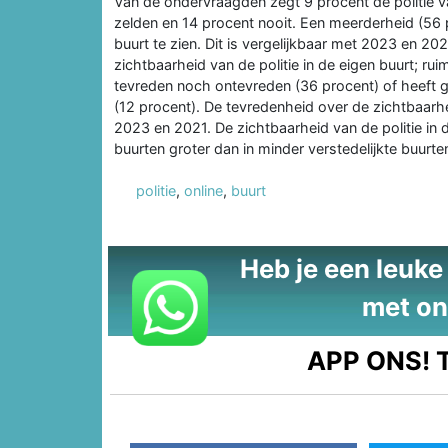
Van de ondervraagden zegt 9 procent de politie v
zelden en 14 procent nooit. Een meerderheid (56 p
buurt te zien. Dit is vergelijkbaar met 2023 en 20
zichtbaarheid van de politie in de eigen buurt; rui
tevreden noch ontevreden (36 procent) of heeft ge
(12 procent). De tevredenheid over de zichtbaarheid
2023 en 2021. De zichtbaarheid van de politie in d
buurten groter dan in minder verstedelijkte buurte
politie
,
online
,
buurt
Heb je een leuke t
met on
APP ONS!
T