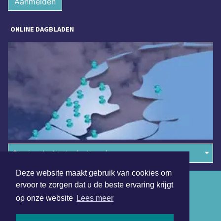
Aanmelden
ONLINE DAGBLADEN
Overige dagbladen in de regio
Deze website maakt gebruik van cookies om
Algemene voorwaarden
ervoor te zorgen dat u de beste ervaring krijgt
op onze website
Lees meer
Disclaimer
Privacy Statement