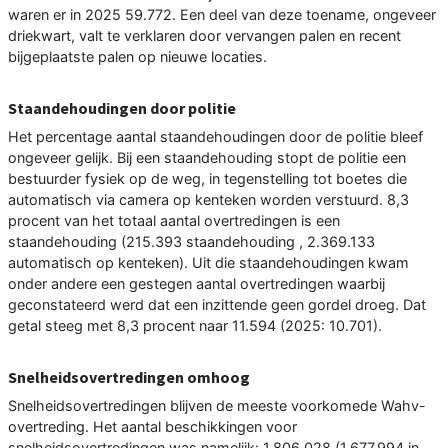
waren er in 2025 59.772. Een deel van deze toename, ongeveer
driekwart, valt te verklaren door vervangen palen en recent
bijgeplaatste palen op nieuwe locaties.
Staandehoudingen door politie
Het percentage aantal staandehoudingen door de politie bleef
ongeveer gelijk. Bij een staandehouding stopt de politie een
bestuurder fysiek op de weg, in tegenstelling tot boetes die
automatisch via camera op kenteken worden verstuurd. 8,3
procent van het totaal aantal overtredingen is een
staandehouding (215.393 staandehouding , 2.369.133
automatisch op kenteken). Uit die staandehoudingen kwam
onder andere een gestegen aantal overtredingen waarbij
geconstateerd werd dat een inzittende geen gordel droeg. Dat
getal steeg met 8,3 procent naar 11.594 (2025: 10.701).
Snelheidsovertredingen omhoog
Snelheidsovertredingen blijven de meeste voorkomede Wahv-
overtreding. Het aantal beschikkingen voor
snelheidsovertredingen was namelijk: 1.806.028 (1.677.994 in