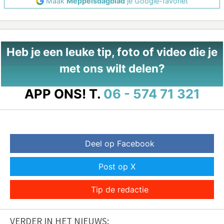
Maak
Meppelsdagblad
je Google-favoriet
Heb je een leuke tip, foto of video die je
met ons wilt delen?
APP ONS!
T.
06 - 574 71 321
Deel op Facebook
Post op X
Tip de redactie
VERDER IN HET NIEUWS: