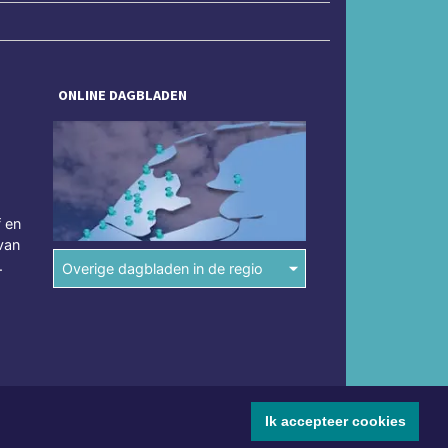
ONLINE DAGBLADEN
f en
van
.
Overige dagbladen in de regio
Ik accepteer cookies
mene voorwaarden
Disclaimer
Privacy Statement