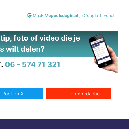
Maak
Meppelsdagblad
je Google-favoriet
ip, foto of video die je
s wilt delen?
.
06 - 574 71 321
Post op X
Tip de redactie