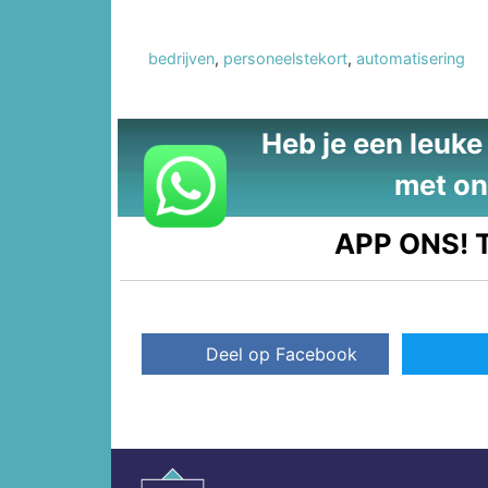
bedrijven
,
personeelstekort
,
automatisering
Heb je een leuke t
met on
APP ONS!
T
Deel op Facebook