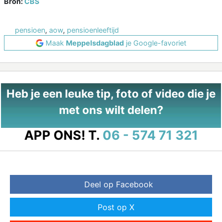
Bron:
CBS
pensioen
,
aow
,
pensioenleeftijd
Maak
Meppelsdagblad
je Google-favoriet
Heb je een leuke tip, foto of video die je
met ons wilt delen?
APP ONS!
T.
06 - 574 71 321
Deel op Facebook
Post op X