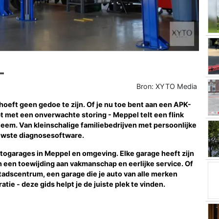
L
Bron: XYTO Media
eft geen gedoe te zijn. Of je nu toe bent aan een APK-
t met een onverwachte storing - Meppel telt een flink
leem. Van kleinschalige familiebedrijven met persoonlijke
uwste diagnosesoftware.
utogarages in Meppel en omgeving. Elke garage heeft zijn
en een toewijding aan vakmanschap en eerlijke service. Of
stadscentrum, een garage die je auto van alle merken
ie - deze gids helpt je de juiste plek te vinden.