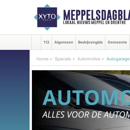
MEPPELSDAGBL
lokaal nieuws meppel en drenthe
112
Algemeen
Bedrijvengids
Gemeente
Home
Specials
Automotive
Autogarage