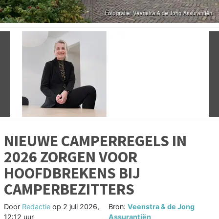
Vorige
V
NIEUWE CAMPERREGELS IN
2026 ZORGEN VOOR
HOOFDBREKENS BIJ
CAMPERBEZITTERS
Door
Redactie
op
2 juli 2026,
Bron:
Veenstra & de Jong
12:12 uur
Assurantiën