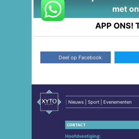
met on
APP ONS!
T
Deel op Facebook
|
Nieuws | Sport | Evenementen
CONTACT
Hoofdvestiging: