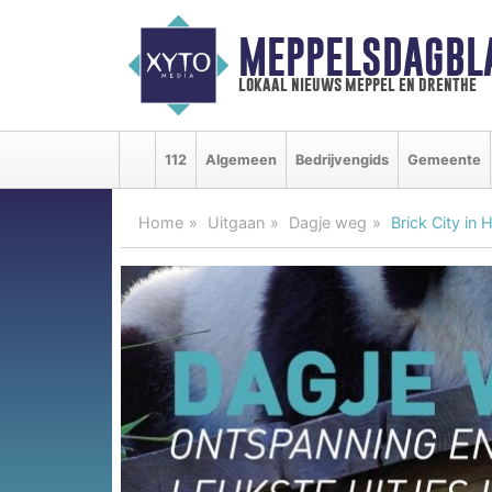
MEPPELSDAGBL
lokaal nieuws meppel en drenthe
112
Algemeen
Bedrijvengids
Gemeente
Home
Uitgaan
Dagje weg
Brick City in