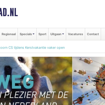
AD.NL
Regionaal
Specials
Sport
Uitgaan
Vacatures
Contact
 Hoorn CS tijdens Kerstvakantie vaker open