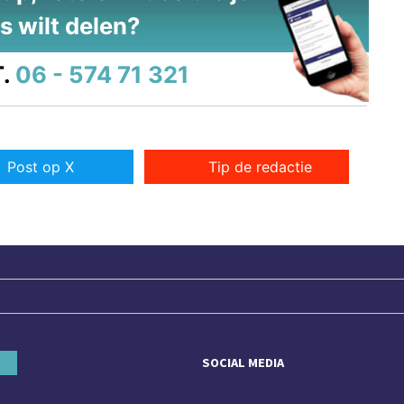
s wilt delen?
.
06 - 574 71 321
Post op X
Tip de redactie
SOCIAL MEDIA