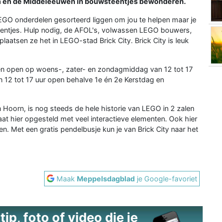
en en de Middeleeuwen in bouwsteentjes bewonderen.
 LEGO onderdelen gesorteerd liggen om jou te helpen maar je
teentjes. Hulp nodig, de AFOL's, volwassen LEGO bouwers,
laatsen ze het in LEGO-stad Brick City. Brick City is leuk
lleen open op woens-, zater- en zondagmiddag van 12 tot 17
an 12 tot 17 uur open behalve 1e én 2e Kerstdag en
Hoorn, is nog steeds de hele historie van LEGO in 2 zalen
aat hier opgesteld met veel interactieve elementen. Ook hier
 Met een gratis pendelbusje kun je van Brick City naar het
Maak
Meppelsdagblad
je Google-favoriet
ip, foto of video die je