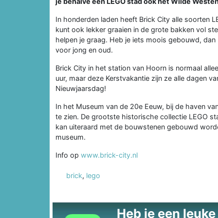
je behalve een LEGO stad ook het Wilde West
In honderden laden heeft Brick City alle soorten
kunt ook lekker graaien in de grote bakken vol s
helpen je graag. Heb je iets moois gebouwd, dan p
voor jong en oud.
Brick City in het station van Hoorn is normaal a
uur, maar deze Kerstvakantie zijn ze alle dagen v
Nieuwjaarsdag!
In het Museum van de 20e Eeuw, bij de haven van 
te zien. De grootste historische collectie LEGO st
kan uiteraard met de bouwstenen gebouwd worden.
museum.
Info op
www.brick-city.nl
brick
,
lego
Heb je een leuke t