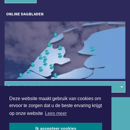
ONLINE DAGBLADEN
Overige dagbladen in de regio
Deze website maakt gebruik van cookies om
Algemene voorwaarden
ervoor te zorgen dat u de beste ervaring krijgt
op onze website
Lees meer
Disclaimer
Privacy Statement
Ik accepteer cookies