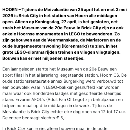
HOORN – Tijdens de Meivakantie van 25 april tot en met 3 mei
2026 is Brick City in het station van Hoorn alle middagen
open. Alleen op Koningsdag, 27 april, is het gesloten, net
zoals het Museum van de 20e Eeuw. In Brick City zijn nu ook
enkele Hoornse monumenten in LEGO te bewonderen. Zo
zijn gebouwen aan de Veermanskade, de Mariatoren en de
oude burgemeesterswoning (Korenmarkt) te zien. In het
grote LEGO-diorama rijden treinen en vliegen vliegtuigen.
Bouwen kan er met miljoenen steentjes.
Een jaar geleden startte het Museum van de 20e Eeuw een
soort filiaal in het al jarenlang leegstaande station, Hoorn CS. De
oude stationsrestauratie annex Burgerking werd verbouwd tot
een bouwplek waar in LEGO-bakken gesnuffeld kan worden
maar waar ook honderden laadjes met gesorteerde steentjes
staan. Ervaren AFOL's (Adult Fan Of Lego) zijn behulpzaam en
helpen normaal op drie middagen in de week. Tijdens de
Meivakantie is Brick City echter elke dag open van 12 tot 17 uur.
De entree bedraagt slechts € 5,-.
In Brick City kun je niet alleen bouwen maar in de oude