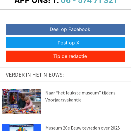
APP ONS!
T.
06 - 574 71 321
Deel op Facebook
Post op X
Tip de redactie
VERDER IN HET NIEUWS:
Naar “het leukste museum” tijdens
Voorjaarsvakantie
Museum 20e Eeuw tevreden over 2025