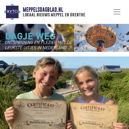
MEPPELSDAGBLAD.NL
lokaal nieuws meppel en drenthe