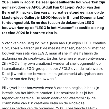
20e Eeuw in Hoorn. De zeer gedetailleerde bouwwerken zijn
gemaakt door de AFOL (Adult Fan Of Lego) Victor van den
Berg uit Pijnacker. Eén van zijn creaties stond een jaar op de
Masterpiece Gallery in LEGO House in Billund (Denemarken)
tentoongesteld. En nu dus tussen de duizenden LEGO
bouwwerken op de "LEGO in het Museum" expositie die nog
tot eind 2026 in Hoorn te zien is.
Victor van den Berg bouwt al jaren aan zijn eigen LEGO-creaties.
Ooit, zoals waarschijnlijk de meeste mensen, begon hij met het
bouwen van sets van LEGO, maar al snel miste hij hierin de
uitdaging en de creativiteit. En dus kwamen er eigen ontwerpen.
Zijn MOC's (my own creations) werden al snel opgemerkt op
internationale LEGO-groepen door AFOLS over de hele wereld.
De stijl wordt door bewonderaars gekenmerkt als typisch een
"Victor van den Berg-bouwwerk".
Bij vrijwel ieder bouwwerk waar Victor aan begint, is het zijn
intentie om het klein te houden. Het resultaat is altijd het
tegenover gestelde! De reden daarvoor? Waarschijnlijk de
combinatie van zijn creatieve brein en de eindeloze
mogelijkheden van de ongeveer 75.000 bestaande LEGO-