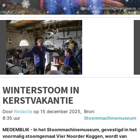
Vorige
V
WINTERSTOOM IN
KERSTVAKANTIE
Door
Redactie
op
15 december 2025,
Bron:
8:35 uur
Stoommachinemuseum
MEDEMBLIK - In het Stoommachinemuseum, gevestigd in het
voormalig stoomgemaal Vier Noorder Koggen, wordt van