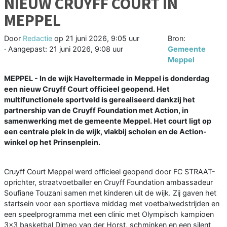
NIEUW CRUYFF COURT IN
MEPPEL
Door
Redactie
op
21 juni 2026, 9:05 uur
Bron:
· Aangepast:
21 juni 2026, 9:08 uur
Gemeente
Meppel
MEPPEL - In de wijk Haveltermade in Meppel is donderdag
een nieuw Cruyff Court officieel geopend. Het
multifunctionele sportveld is gerealiseerd dankzij het
partnership van de Cruyff Foundation met Action, in
samenwerking met de gemeente Meppel. Het court ligt op
een centrale plek in de wijk, vlakbij scholen en de Action-
winkel op het Prinsenplein.
Cruyff Court Meppel werd officieel geopend door FC STRAAT-
oprichter, straatvoetballer en Cruyff Foundation ambassadeur
Soufiane Touzani samen met kinderen uit de wijk. Zij gaven het
startsein voor een sportieve middag met voetbalwedstrijden en
een speelprogramma met een clinic met Olympisch kampioen
3×3 basketbal Dimeo van der Horst, schminken en een silent