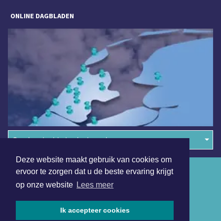
ONLINE DAGBLADEN
Overige dagbladen in de regio
Deze website maakt gebruik van cookies om
Algemene voorwaarden
ervoor te zorgen dat u de beste ervaring krijgt
op onze website
Lees meer
Disclaimer
Privacy Statement
Ik accepteer cookies