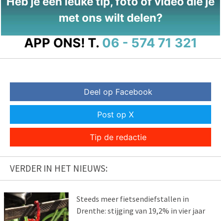
Heb je een leuke tip, foto of video die je
met ons wilt delen?
APP ONS!
T.
06 - 574 71 321
Deel op Facebook
Post op X
Tip de redactie
VERDER IN HET NIEUWS:
Steeds meer fietsendiefstallen in
Drenthe: stijging van 19,2% in vier jaar