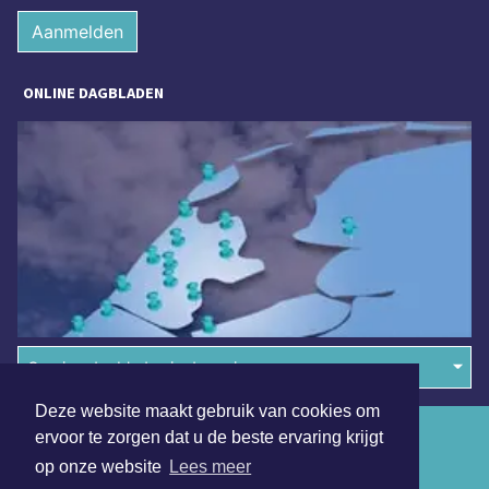
Aanmelden
ONLINE DAGBLADEN
Overige dagbladen in de regio
Deze website maakt gebruik van cookies om
Algemene voorwaarden
ervoor te zorgen dat u de beste ervaring krijgt
op onze website
Lees meer
Disclaimer