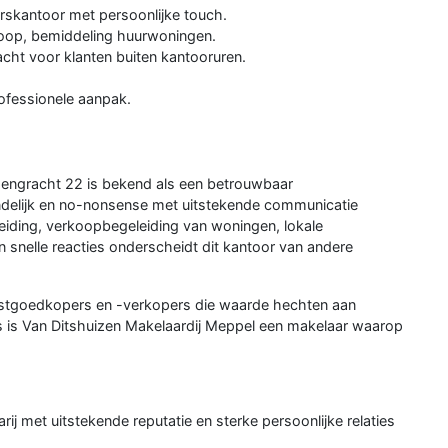
arskantoor met persoonlijke touch.
koop, bemiddeling huurwoningen.
ht voor klanten buiten kantooruren.
rofessionele aanpak.
sengracht 22 is bekend als een betrouwbaar
endelijk en no-nonsense met uitstekende communicatie
eiding, verkoopbegeleiding van woningen, lokale
n snelle reacties onderscheidt dit kantoor van andere
vastgoedkopers en -verkopers die waarde hechten aan
is is Van Ditshuizen Makelaardij Meppel een makelaar waarop
rij met uitstekende reputatie en sterke persoonlijke relaties