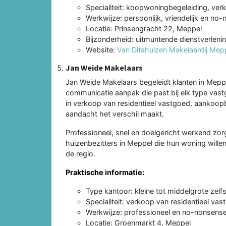
Specialiteit: koopwoningbegeleiding, ver
Werkwijze: persoonlijk, vriendelijk en n
Locatie: Prinsengracht 22, Meppel
Bijzonderheid: uitmuntende dienstverlenin
Website:
Van Ditshuizen Makelaardij Mep
Jan Weide Makelaars
Jan Weide Makelaars begeleidt klanten in Mep
communicatie aanpak die past bij elk type vas
in verkoop van residentieel vastgoed, aankoopb
aandacht het verschil maakt.
Professioneel, snel en doelgericht werkend zorg
huizenbezitters in Meppel die hun woning wille
de regio.
Praktische informatie:
Type kantoor: kleine tot middelgrote zel
Specialiteit: verkoop van residentieel v
Werkwijze: professioneel en no-nonsen
Locatie: Groenmarkt 4, Meppel