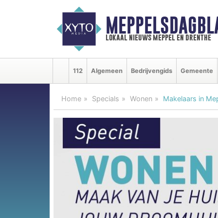
MEPPELSDAGBL
lokaal nieuws meppel en drenthe
112
Algemeen
Bedrijvengids
Gemeente
Home
Specials
Wonen
Makelaars in Me