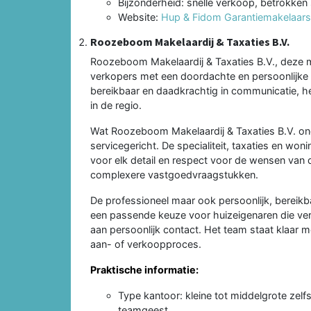
Bijzonderheid: snelle verkoop, betrokken
Website:
Hup & Fidom Garantiemakelaar
Roozeboom Makelaardij & Taxaties B.V.
Roozeboom Makelaardij & Taxaties B.V., deze 
verkopers met een doordachte en persoonlijke 
bereikbaar en daadkrachtig in communicatie, h
in de regio.
Wat Roozeboom Makelaardij & Taxaties B.V. ond
servicegericht. De specialiteit, taxaties en 
voor elk detail en respect voor de wensen van d
complexere vastgoedvraagstukken.
De professioneel maar ook persoonlijk, bereik
een passende keuze voor huizeigenaren die ver
aan persoonlijk contact. Het team staat klaar m
aan- of verkoopproces.
Praktische informatie:
Type kantoor: kleine tot middelgrote zelf
teamgeest