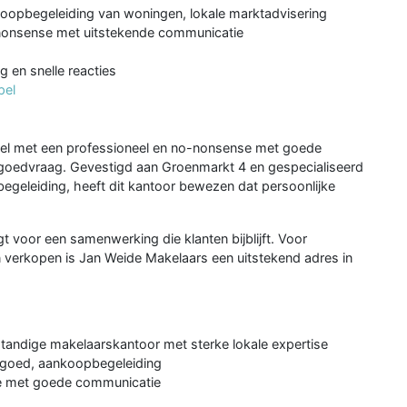
koopbegeleiding van woningen, lokale marktadvisering
o-nonsense met uitstekende communicatie
g en snelle reacties
pel
pel met een professioneel en no-nonsense met goede
tgoedvraag. Gevestigd aan Groenmarkt 4 en gespecialiseerd
egeleiding, heeft dit kantoor bewezen dat persoonlijke
t voor een samenwerking die klanten bijblijft. Voor
n verkopen is Jan Weide Makelaars een uitstekend adres in
fstandige makelaarskantoor met sterke lokale expertise
astgoed, aankoopbegeleiding
se met goede communicatie