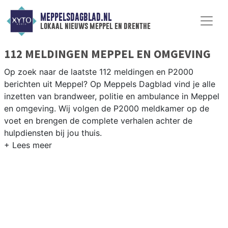
MEPPELSDAGBLAD.NL
lokaal nieuws meppel en drenthe
112 MELDINGEN MEPPEL EN OMGEVING
Op zoek naar de laatste 112 meldingen en P2000
berichten uit Meppel? Op Meppels Dagblad vind je alle
inzetten van brandweer, politie en ambulance in Meppel
en omgeving. Wij volgen de P2000 meldkamer op de
voet en brengen de complete verhalen achter de
hulpdiensten bij jou thuis.
P2000 MELDINGEN MEPPEL
Van incidenten op de N375 en de Hoogeveenseweg tot
meldingen in Meppel-Oost, Koedijk en langs de Reest —
onze redactie brengt het 112-nieuws.