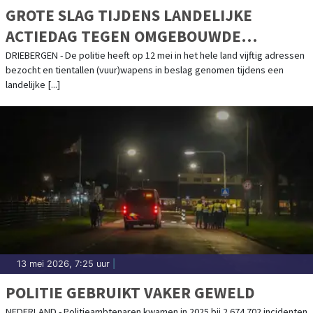
GROTE SLAG TIJDENS LANDELIJKE
ACTIEDAG TEGEN OMGEBOUWDE
ALARMPISTOLEN
DRIEBERGEN - De politie heeft op 12 mei in het hele land vijftig adressen
bezocht en tientallen (vuur)wapens in beslag genomen tijdens een
landelijke [...]
13 mei 2026, 7:25 uur
|
POLITIE GEBRUIKT VAKER GEWELD
NEDERLAND - Politieambtenaren kwamen in 2025 bij 2.674.702 incidenten