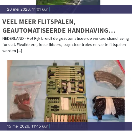
20 mei 2026, 11:01 uur
|
VEEL MEER FLITSPALEN,
GEAUTOMATISEERDE HANDHAVING
VERDUBBELT
NEDERLAND - Het Rijk breidt de geautomatiseerde verkeershandhaving
fors uit. Flexflitsers, focusflitsers, trajectcontroles en vaste flitspalen
worden [...]
15 mei 2026, 11:45 uur
|