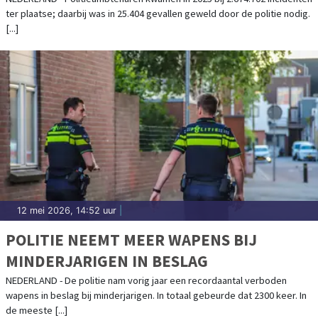
ter plaatse; daarbij was in 25.404 gevallen geweld door de politie nodig.
[...]
12 mei 2026, 14:52 uur
|
POLITIE NEEMT MEER WAPENS BIJ
MINDERJARIGEN IN BESLAG
NEDERLAND - De politie nam vorig jaar een recordaantal verboden
wapens in beslag bij minderjarigen. In totaal gebeurde dat 2300 keer. In
de meeste [...]