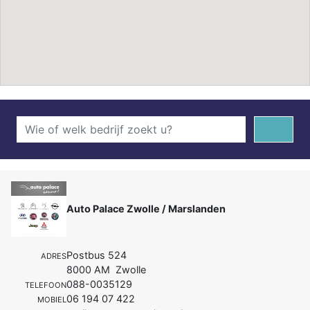
Auto Palace Zwolle / Marslanden
Postbus 524
ADRES
8000 AM Zwolle
088-0035129
TELEFOON
06 194 07 422
MOBIEL