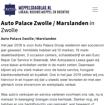
MEPPELSDAGBLAD.NL
lokaal nieuws meppel en drenthe
Auto Palace Zwolle / Marslanden
in
Zwolle
Auto Palace Zwolle / Marslanden
Het jaar 2018 is voor Auto Palace Groep wederom een succesvol
jaar geweest. Inmiddels hebben wij 10 merken, 19 merk-
dealerbedrijven, 3 occasion centers, schadebedrijf en een Euro
Repar Car Service in Steenwijk. Met Autopalace Lease gaan wij
onze lease-activiteiten verder in de markt zetten. Daarnaast
blijven wij ons sterk maken voor de beste service, hoogste
klanttevredenheid en loyaliteit. Ook in het jaar 2019 zetten wij ons
hiervoor in en hopen wij dat u steeds weer tevreden en met een
glimlach onze showroom en werkplaats verlaat.
Was auto’s verkopen en service verlenen voorheen ons vak, nu is
mensen ‘in beweging’ brengen onze kerntaak. Sterker nog, wij
hebben er ons bedrijfsmotto van gemaakt: wat beweegt u?