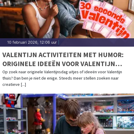
10 februari 2026, 12:06 uur
|
VALENTIJN ACTIVITEITEN MET HUMOR:
ORIGINELE IDEEËN VOOR VALENTIJN
THUIS
Op zoek naar originele Valentijnsdag uitjes of ideeën voor Valentijn
thuis? Dan ben je niet de enige. Steeds meer stellen zoeken naar
creatieve [...]