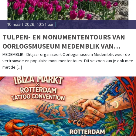
10 maart 2026, 10:21 uur
|
TULPEN- EN MONUMENTENTOURS VAN
OORLOGSMUSEUM MEDEMBLIK VAN
START!
MEDEMBLIK - Dit jaar organiseert Oorlogsmuseum Medemblik weer de
vertrouwde en populaire monumententours. Dit seizoen kun je ook mee
met de [...]