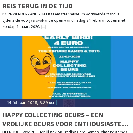
REIS TERUG IN DE TIJD
KORNWERDERZAND - Het Kazemattenmuseum Kornwerderzand is
tijdens de voorjaarsvakantie open van dinsdag 24 februari tot en met
zondag 1 maart 2026. [...]
14 februari 2026, 8:39 uur
|
HAPPY COLLECTING BEURS – EEN
VROLIJKE BEURS VOOR ENTHOUSIASTE
VERZAMELAARS
HEERHUGOWAARD - Ben jij gek op Trading Card Games, vintage games