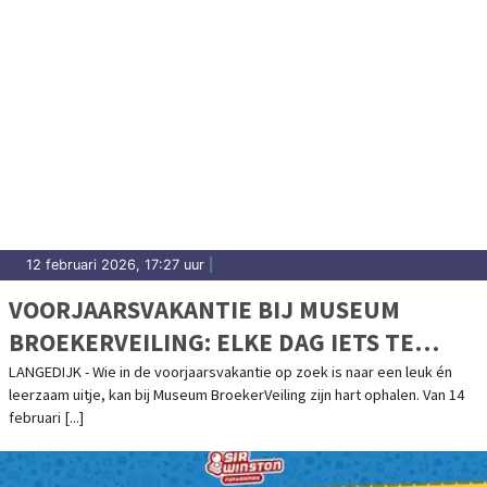
12 februari 2026, 17:27 uur
|
VOORJAARSVAKANTIE BIJ MUSEUM
BROEKERVEILING: ELKE DAG IETS TE
BELEVEN!
LANGEDIJK - Wie in de voorjaarsvakantie op zoek is naar een leuk én
leerzaam uitje, kan bij Museum BroekerVeiling zijn hart ophalen. Van 14
februari [...]