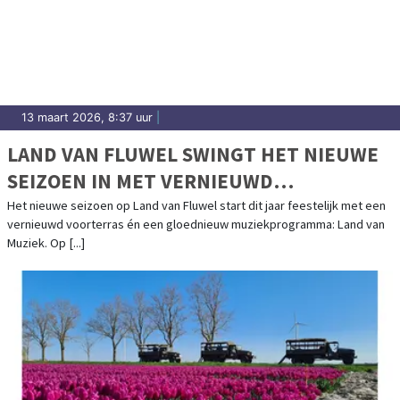
13 maart 2026, 8:37 uur
|
LAND VAN FLUWEL SWINGT HET NIEUWE
SEIZOEN IN MET VERNIEUWD
VOORTERRAS EN LAND VAN MUZIEK
Het nieuwe seizoen op Land van Fluwel start dit jaar feestelijk met een
vernieuwd voorterras én een gloednieuw muziekprogramma: Land van
Muziek. Op [...]