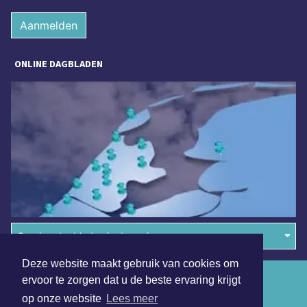
Aanmelden
ONLINE DAGBLADEN
Overige dagbladen in de regio
Deze website maakt gebruik van cookies om
Algemene voorwaarden
ervoor te zorgen dat u de beste ervaring krijgt
op onze website
Lees meer
Disclaimer