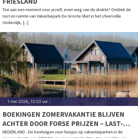
FRIESLAND
Toe aan een moment voor jezelf, even weg van de drukte? Ontdek de
rust en ruimte van Vakantiepark De Groote Vliet in het sfeervolle
Onderdijk, [...]
1 mei 2026, 13:23 uur
|
BOEKINGEN ZOMERVAKANTIE BLIJVEN
ACHTER DOOR FORSE PRIJZEN – LAST-
MINUTE EXPLOSIE VERWACHT
NEDERLAND - De boekingen voor huisjes op vakantieparken in de