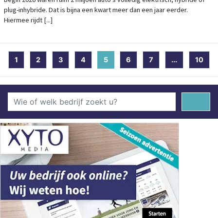
plug-inhybride. Dat is bijna een kwart meer dan een jaar eerder.
Hiermee rijdt [...]
1
2
3
4
5
(current)
6
7
...
10