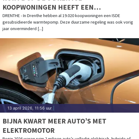
KOOPWONINGEN HEEFT EEN
WARMTEPOMP
DRENTHE - In Drenthe hebben al 19.020 koopwoningen een ISDE
gesubsidieerde warmtepomp. Deze duurzame regeling was ook vorig
jaar onverminderd [...]
13 april 2026, 11:56 uur
|
BIJNA KWART MEER AUTO’S MET
ELEKTROMOTOR
Begin 2026 waren ruim 2 miljoen auto’s volledig elektrisch, hybride of