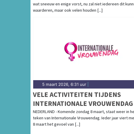
wat sneeuw en enige vorst, nu zal niet iedereen dit kun
waarderen, maar ook velen houden [...]
5 maart 2026, 6:31 uur
|
VELE ACTIVITEITEN TIJDENS
INTERNATIONALE VROUWENDAG
NEDERLAND - Komende zondag 8 maart, staat weer in h
teken van Internationale Vrouwendag. Ieder jaar viert m
8 maart het gevoel van [...]