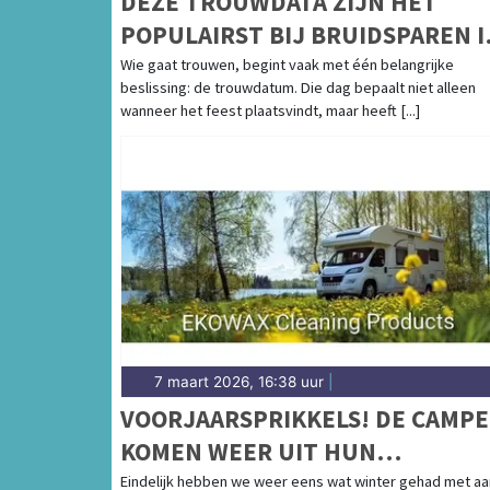
DEZE TROUWDATA ZIJN HET
POPULAIRST BIJ BRUIDSPAREN I
2026, 2027 EN 2028
Wie gaat trouwen, begint vaak met één belangrijke
beslissing: de trouwdatum. Die dag bepaalt niet alleen
wanneer het feest plaatsvindt, maar heeft [...]
7 maart 2026, 16:38 uur
|
VOORJAARSPRIKKELS! DE CAMPE
KOMEN WEER UIT HUN
WINTERSLAAP
Eindelijk hebben we weer eens wat winter gehad met aa