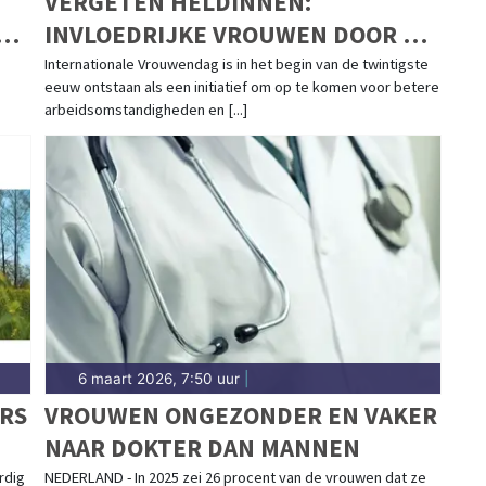
VERGETEN HELDINNEN:
N
INVLOEDRIJKE VROUWEN DOOR DE
EEUWEN HEEN
Internationale Vrouwendag is in het begin van de twintigste
eeuw ontstaan als een initiatief om op te komen voor betere
arbeidsomstandigheden en [...]
6 maart 2026, 7:50 uur
|
RS
VROUWEN ONGEZONDER EN VAKER
NAAR DOKTER DAN MANNEN
rdig
NEDERLAND - In 2025 zei 26 procent van de vrouwen dat ze