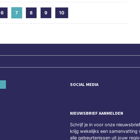
6
7
(current)
8
9
10
SOCIAL MEDIA
NIEUWSBRIEF AANMELDEN
Schrijf je in voor onze nieuwsbrie
krijg wekelijks een samenvatting 
alle gebeurtenissen uit jouw regio