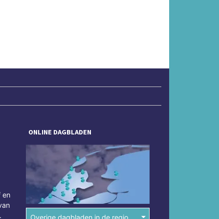
ONLINE DAGBLADEN
f en
van
.
Overige dagbladen in de regio