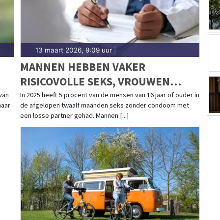
13 maart 2026, 9:09 uur
|
MANNEN HEBBEN VAKER
RISICOVOLLE SEKS, VROUWEN
DOEN VAKER SOA-TEST
van
In 2025 heeft 5 procent van de mensen van 16 jaar of ouder in
haar
de afgelopen twaalf maanden seks zonder condoom met
een losse partner gehad. Mannen [...]