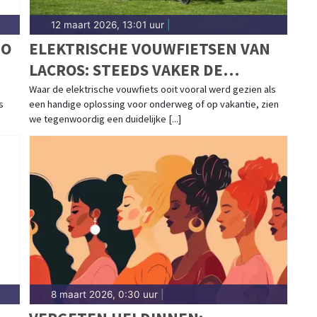
12 maart 2026, 13:01 uur
|
ZO
ELEKTRISCHE VOUWFIETSEN VAN
LACROS: STEEDS VAKER DE
DAGELIJKSE FIETS
Waar de elektrische vouwfiets ooit vooral werd gezien als
s
een handige oplossing voor onderweg of op vakantie, zien
we tegenwoordig een duidelijke [...]
8 maart 2026, 0:30 uur
|