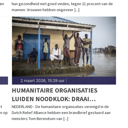
nen
hun gezondheid niet goed vinden, tegen 21 procent van de
mannen. Vrouwen hebben ongeveer [...]
2 maart 2026, 15:29 uur
|
HUMANITAIRE ORGANISATIES
LUIDEN NOODKLOK: DRAAI
SLUITING AMBASSADE ZUID-
et
NEDERLAND - De humanitaire organisaties verenigd in de
en op
Dutch Relief Alliance hebben een brandbrief gestuurd aan
SOEDAN TERUG
ministers Tom Berendsen van [...]