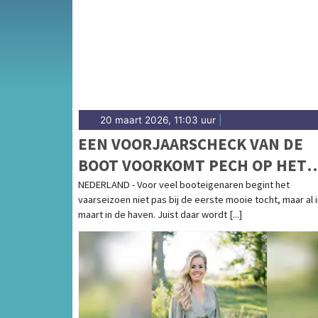
20 maart 2026, 11:03 uur
|
EEN VOORJAARSCHECK VAN DE
BOOT VOORKOMT PECH OP HET
WATER
NEDERLAND - Voor veel booteigenaren begint het
vaarseizoen niet pas bij de eerste mooie tocht, maar al 
maart in de haven. Juist daar wordt [...]