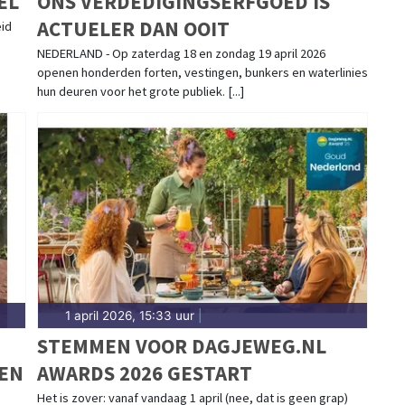
EL
ONS VERDEDIGINGSERFGOED IS
ACTUELER DAN OOIT
eid
NEDERLAND - Op zaterdag 18 en zondag 19 april 2026
openen honderden forten, vestingen, bunkers en waterlinies
hun deuren voor het grote publiek. [...]
1 april 2026, 15:33 uur
|
STEMMEN VOOR DAGJEWEG.NL
NEN
AWARDS 2026 GESTART
Het is zover: vanaf vandaag 1 april (nee, dat is geen grap)