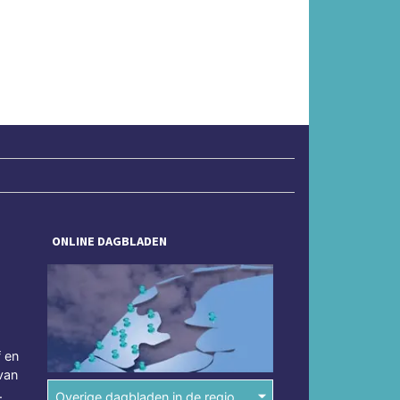
ONLINE DAGBLADEN
f en
van
.
Overige dagbladen in de regio