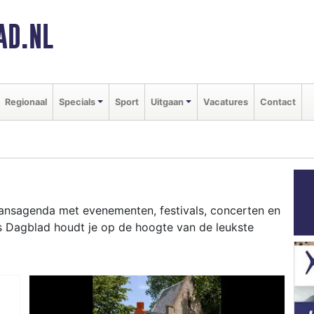
AD.NL
Regionaal
Specials
Sport
Uitgaan
Vacatures
Contact
gaansagenda met evenementen, festivals, concerten en
s Dagblad houdt je op de hoogte van de leukste
ziekfestivals en culinaire events - ontdek het