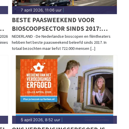
7 april 2026, 11:06 uur
|
BESTE PAASWEEKEND VOOR
BIOSCOOPSECTOR SINDS 2017:
722.000 BEZOEKERS NAAR
 2026
NEDERLAND - De Nederlandse bioscopen en filmtheaters
inies
hebben het beste paasweekend beleefd sinds 2017. In
BIOSCOPEN EN FILMTHEATERS
totaal bezochten maar liefst 722.000 mensen [...]
5 april 2026, 8:52 uur
|