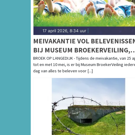
17 april 2026, 8:34 uur
|
MEIVAKANTIE VOL BELEVENISSE
BIJ MUSEUM BROEKERVEILING,
MET BIJZONDERE
BROEK OP LANGEDIJK - Tijdens de meivakantie, van 25 ap
tot en met 10 mei, is er bij Museum BroekerVeiling ieder
VOGELEXCURSIES DOOR HET
dag van alles te beleven voor [...]
OOSTERDELGEBIED