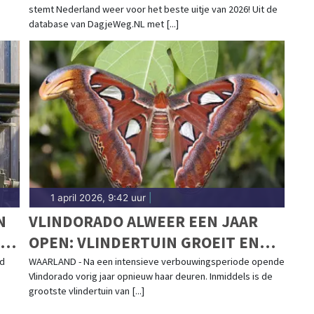
stemt Nederland weer voor het beste uitje van 2026! Uit de
database van DagjeWeg.NL met [...]
1 april 2026, 9:42 uur
|
N
VLINDORADO ALWEER EEN JAAR
ERE
OPEN: VLINDERTUIN GROEIT EN
BLOEIT IN WAARLAND
rd
WAARLAND - Na een intensieve verbouwingsperiode opende
Vlindorado vorig jaar opnieuw haar deuren. Inmiddels is de
grootste vlindertuin van [...]