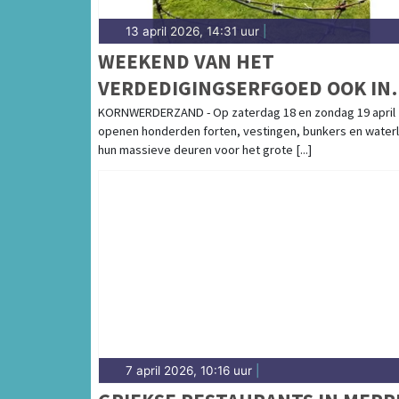
13 april 2026, 14:31 uur
|
WEEKEND VAN HET
VERDEDIGINGSERFGOED OOK IN
KAZEMATTENMUSEUM
KORNWERDERZAND - Op zaterdag 18 en zondag 19 april
openen honderden forten, vestingen, bunkers en waterl
hun massieve deuren voor het grote [...]
7 april 2026, 10:16 uur
|