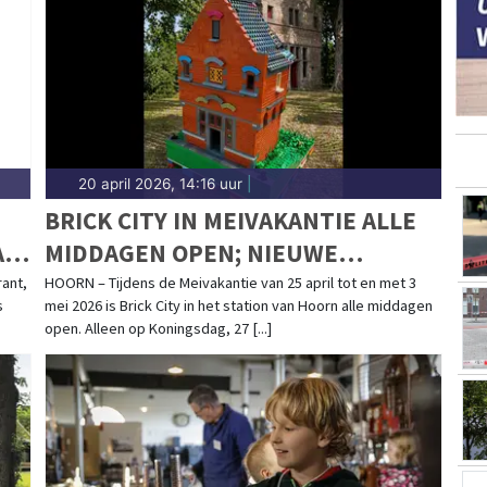
d.nl.
20 april 2026, 14:16 uur
|
BRICK CITY IN MEIVAKANTIE ALLE
AN
MIDDAGEN OPEN; NIEUWE
HOORNSE GEBOUWEN VAN LEGO
rant,
HOORN – Tijdens de Meivakantie van 25 april tot en met 3
s
mei 2026 is Brick City in het station van Hoorn alle middagen
open. Alleen op Koningsdag, 27 [...]