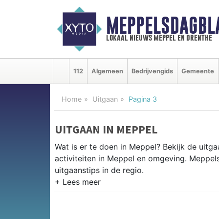
MEPPELSDAGBL
lokaal nieuws meppel en drenthe
112
Algemeen
Bedrijvengids
Gemeente
Home
Uitgaan
Pagina 3
UITGAAN IN MEPPEL
Wat is er te doen in Meppel? Bekijk de uit
activiteiten in Meppel en omgeving. Meppel
uitgaanstips in de regio.
EVENEMENTEN MEPPEL
Van markten en culturele evenementen tot mu