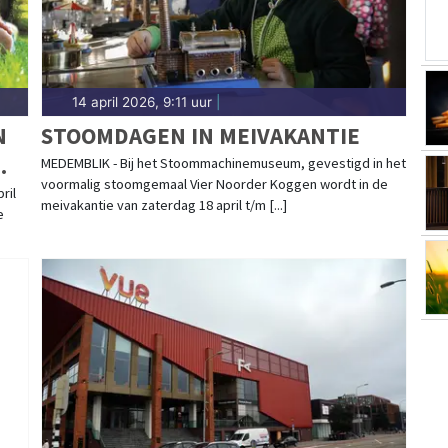
14 april 2026, 9:11 uur
|
N
STOOMDAGEN IN MEIVAKANTIE
MEDEMBLIK - Bij het Stoommachinemuseum, gevestigd in het
voormalig stoomgemaal Vier Noorder Koggen wordt in de
ril
meivakantie van zaterdag 18 april t/m [...]
e