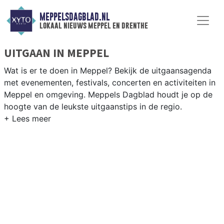
MEPPELSDAGBLAD.NL
lokaal nieuws meppel en drenthe
UITGAAN IN MEPPEL
Wat is er te doen in Meppel? Bekijk de uitgaansagenda
met evenementen, festivals, concerten en activiteiten in
Meppel en omgeving. Meppels Dagblad houdt je op de
hoogte van de leukste uitgaanstips in de regio.
EVENEMENTEN MEPPEL
Van markten en culturele evenementen tot
muziekfestivals en culinaire events - ontdek het
complete uitgaansaanbod op meppelsdagblad.nl.