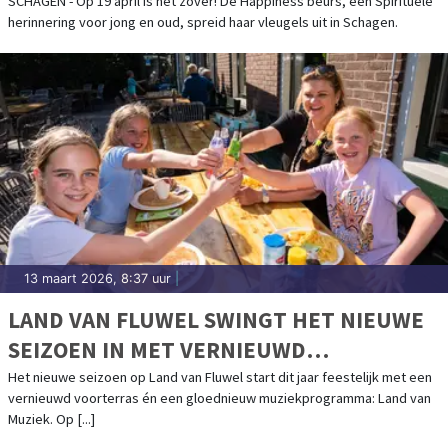
SCHAGEN - Op 19 april is het zover! De Happiness beurs, een Spirituele
herinnering voor jong en oud, spreid haar vleugels uit in Schagen.
13 maart 2026, 8:37 uur
|
LAND VAN FLUWEL SWINGT HET NIEUWE
SEIZOEN IN MET VERNIEUWD
VOORTERRAS EN LAND VAN MUZIEK
Het nieuwe seizoen op Land van Fluwel start dit jaar feestelijk met een
vernieuwd voorterras én een gloednieuw muziekprogramma: Land van
Muziek. Op [...]