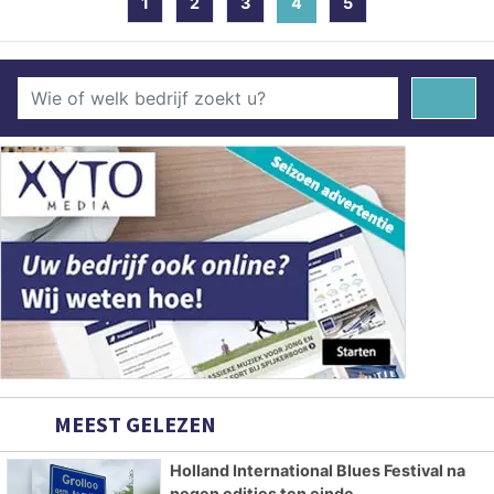
1
2
3
4
(current)
5
MEEST GELEZEN
Holland International Blues Festival na
negen edities ten einde