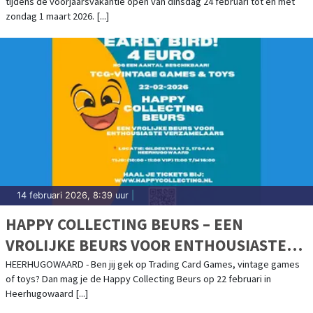
tijdens de voorjaarsvakantie open van dinsdag 24 februari tot en met
zondag 1 maart 2026. [...]
14 februari 2026, 8:39 uur
|
HAPPY COLLECTING BEURS – EEN
VROLIJKE BEURS VOOR ENTHOUSIASTE
VERZAMELAARS
HEERHUGOWAARD - Ben jij gek op Trading Card Games, vintage games
of toys? Dan mag je de Happy Collecting Beurs op 22 februari in
Heerhugowaard [...]