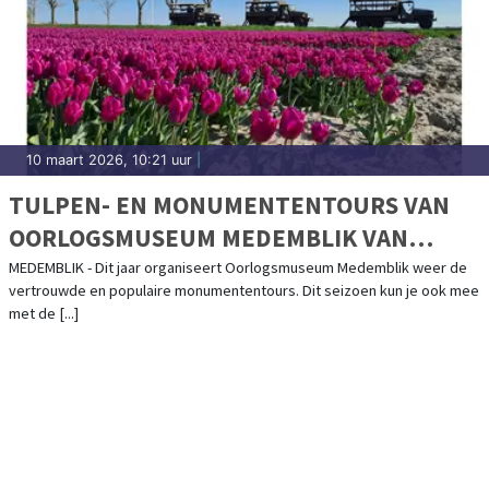
10 maart 2026, 10:21 uur
|
TULPEN- EN MONUMENTENTOURS VAN
OORLOGSMUSEUM MEDEMBLIK VAN
START!
MEDEMBLIK - Dit jaar organiseert Oorlogsmuseum Medemblik weer de
vertrouwde en populaire monumententours. Dit seizoen kun je ook mee
met de [...]