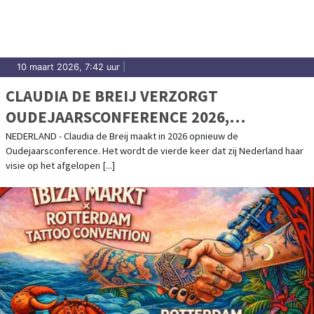
10 maart 2026, 7:42 uur
|
CLAUDIA DE BREIJ VERZORGT
OUDEJAARSCONFERENCE 2026,
KAARTVERKOOP START WOENSDAG
NEDERLAND - Claudia de Breij maakt in 2026 opnieuw de
Oudejaarsconference. Het wordt de vierde keer dat zij Nederland haar
visie op het afgelopen [...]